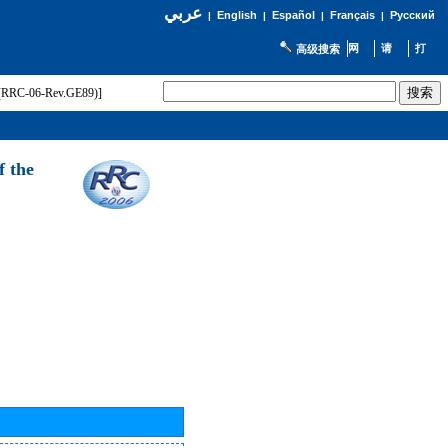
عربي
English
Español
Français
Русский
|
|
|
|
高级搜索
t (RRC-06-Rev.GE89)]
f the