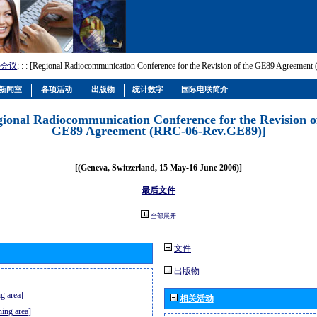
会议
; :
: [Regional Radiocommunication Conference for the Revision of the GE89 Agreemen
新闻室
各项活动
出版物
统计数字
国际电联简介
gional Radiocommunication Conference for the Revision o
GE89 Agreement (RRC-06-Rev.GE89)]
[(Geneva, Switzerland, 15 May-16 June 2006)]
最后文件
全部展开
文件
出版物
g area]
相关活动
ning area]