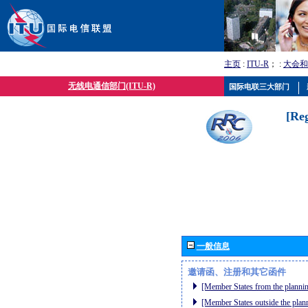
主页
:
ITU-R
； :
大会和
无线电通信部门(ITU-R)
国际电联三大部门
[Re
一般信息
邀请函、注册和其它函件
[Member States from the plannin
[Member States outside the plan