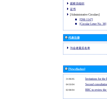
观察员组织
证书
[Administrative Circulars]
[DM-1147]
[Circular Letter No. 38]
代表注册
与会者最后名单
[Newsflashes]
Invitations for th
21/06/05
Second consultati
04/10/04
RRC to review the
02/08/04