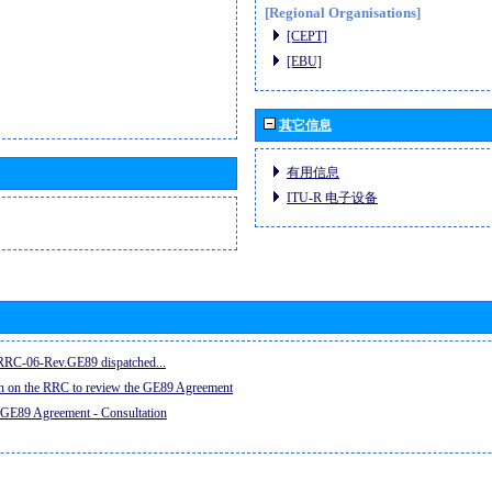
[Regional Organisations]
[CEPT]
[EBU]
其它信息
有用信息
ITU-R 电子设备
e RRC-06-Rev.GE89 dispatched...
on on the RRC to review the GE89 Agreement
 GE89 Agreement - Consultation