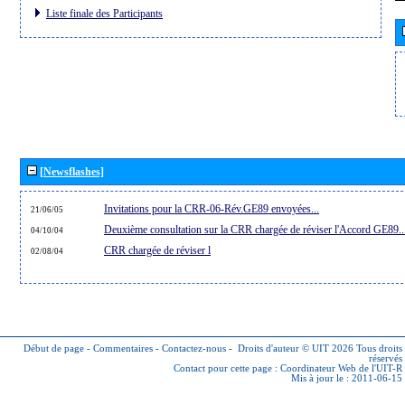
Liste finale des Participants
[Newsflashes]
Invitations pour la CRR-06-Rév.GE89 envoyées...
21/06/05
Deuxième consultation sur la CRR chargée de réviser l'Accord GE89..
04/10/04
CRR chargée de réviser l
02/08/04
Début de page
-
Commentaires
-
Contactez-nous
-
Droits d'auteur © UIT 2026
Tous droits
réservés
Contact pour cette page :
Coordinateur Web de l'UIT-R
Mis à jour le : 2011-06-15