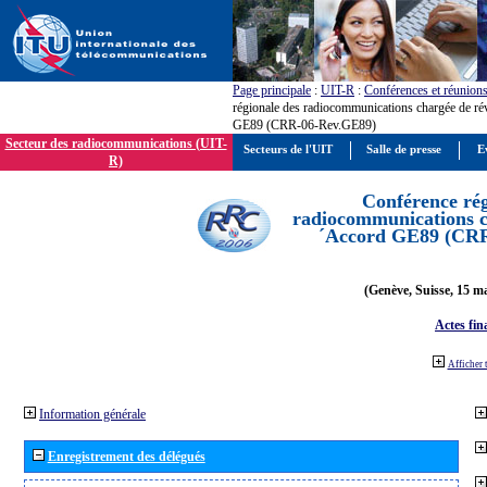
Page principale
:
UIT-R
:
Conférences et réunion
régionale des radiocommunications chargée de ré
GE89 (CRR-06-Rev.GE89)
Secteur des radiocommunications (UIT-
Secteurs de l'UIT
Salle de presse
E
R)
Conférence rég
radiocommunications ch
´Accord GE89 (CR
(Genève, Suisse, 15 ma
Actes fin
Afficher 
Information générale
Enregistrement des délégués