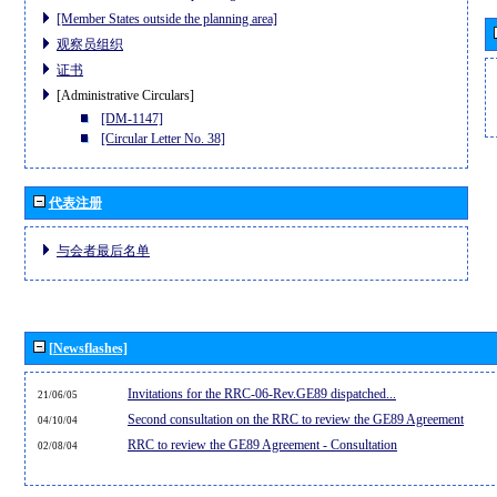
[Member States outside the planning area]
观察员组织
证书
[Administrative Circulars]
[DM-1147]
[Circular Letter No. 38]
代表注册
与会者最后名单
[Newsflashes]
Invitations for the RRC-06-Rev.GE89 dispatched...
21/06/05
Second consultation on the RRC to review the GE89 Agreement
04/10/04
RRC to review the GE89 Agreement - Consultation
02/08/04