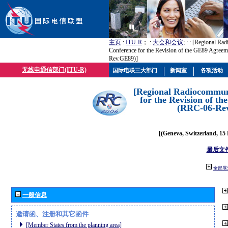
主页
:
ITU-R
； :
大会和会议
; :
: [Regional Ra
Conference for the Revision of the GE89 Agree
Rev.GE89)]
无线电通信部门(ITU-R)
国际电联三大部门
新闻室
各项活动
[Regional Radiocommun
for the Revision of t
(RRC-06-Re
[(Geneva, Switzerland, 15
最后文
全部展
一般信息
邀请函、注册和其它函件
[Member States from the planning area]