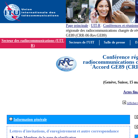
Page principale
:
UIT-R
:
Conférences et réunion
régionale des radiocommunications chargée de ré
GE89 (CRR-06-Rev.GE89)
Secteur des radiocommunications (UIT-
Secteurs de l'UIT
Salle de presse
E
R)
Conférence rég
radiocommunications ch
´Accord GE89 (CR
(Genève, Suisse, 15 ma
Actes fin
Afficher 
Information générale
Lettres d´invitations, d´enregistrement et autre correspondance
Etats Membres de la zone de planification