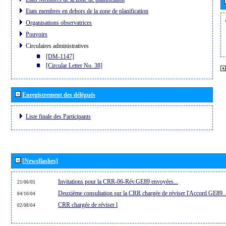
Etats membres en dehors de la zone de planification
Organisations observatrices
Pouvoirs
Circulaires administratives
[DM-1147]
[Circular Letter No. 38]
Enregistrement des délégués
Liste finale des Participants
[Newsflashes]
Invitations pour la CRR-06-Rév.GE89 envoyées...
21/06/05
Deuxième consultation sur la CRR chargée de réviser l'Accord GE89..
04/10/04
CRR chargée de réviser l
02/08/04