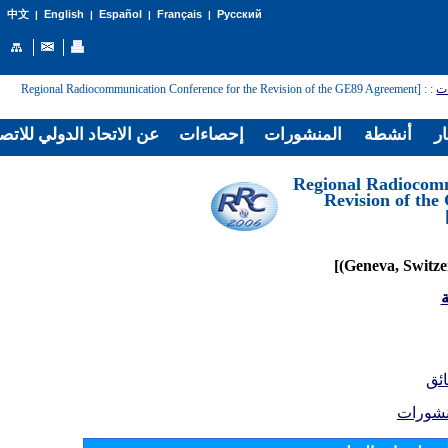
English
Español
Français
Русский
中文
|
|
|
|
: [Regional Radiocommunication Conference for the Revision of the GE89 Agreement
:
ات
ار
أنشطة
المنشورات
إحصاءات
عن الاتحاد الدولي للاتص
[Regional Radiocom
Revision of th
ة
ائق
نشورات