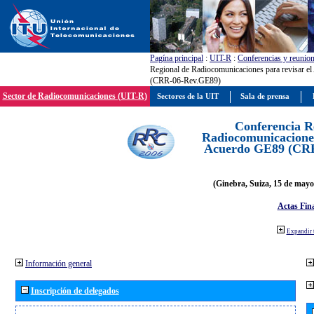
Pagína principal
:
UIT-R
:
Conferencias y reunio
Regional de Radiocomunicaciones para revisar e
(CRR-06-Rev.GE89)
Sector de Radiocomunicaciones (UIT-R)
Sectores de la UIT
Sala de prensa
Conferencia R
Radiocomunicaciones
Acuerdo GE89 (CR
(Ginebra, Suiza, 15 de mayo
Actas Fina
Expandir 
Información general
Inscripción de delegados