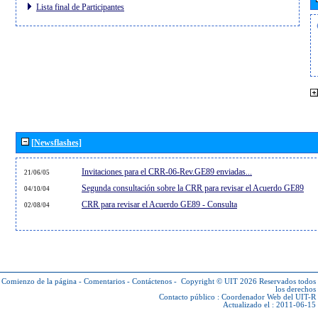
Lista final de Participantes
[Newsflashes]
Invitaciones para el CRR-06-Rev.GE89 enviadas...
21/06/05
Segunda consultación sobre la CRR para revisar el Acuerdo GE89
04/10/04
CRR para revisar el Acuerdo GE89 - Consulta
02/08/04
Comienzo de la página
-
Comentarios
-
Contáctenos
-
Copyright © UIT 2026
Reservados todos
los derechos
Contacto público :
Coordenador Web del UIT-R
Actualizado el : 2011-06-15