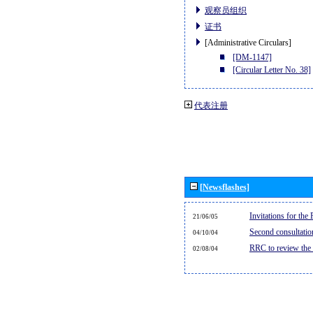
观察员组织
证书
[Administrative Circulars]
[DM-1147]
[Circular Letter No. 38]
代表注册
[Newsflashes]
Invitations for th
21/06/05
Second consultati
04/10/04
RRC to review the
02/08/04