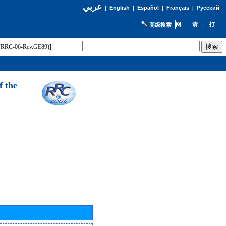
عربي
English
Español
Français
Русский
|
|
|
|
高级搜索
t (RRC-06-Rev.GE89)]
f the