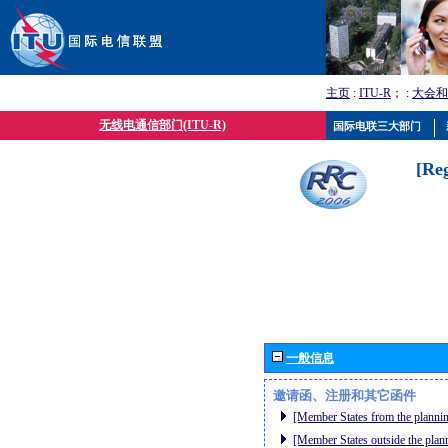
主页
:
ITU-R
； :
大会和
无线电通信部门(ITU-R)
国际电联三大部门
[Re
一般信息
邀请函、注册和其它函件
[Member States from the plannin
[Member States outside the plan