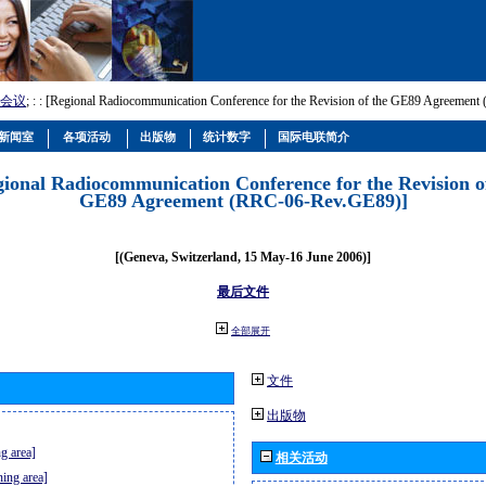
会议
; :
: [Regional Radiocommunication Conference for the Revision of the GE89 Agreemen
新闻室
各项活动
出版物
统计数字
国际电联简介
gional Radiocommunication Conference for the Revision o
GE89 Agreement (RRC-06-Rev.GE89)]
[(Geneva, Switzerland, 15 May-16 June 2006)]
最后文件
全部展开
文件
出版物
g area]
相关活动
ning area]