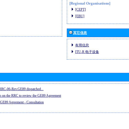
[Regional Organisations]
[CEPT]
[EBU]
其它信息
有用信息
ITU-R 电子设备
e RRC-06-Rev.GE89 dispatched...
on on the RRC to review the GE89 Agreement
 GE89 Agreement - Consultation