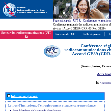
Page principale
:
UIT-R
:
Conférences et réunion
Conférence régionale des radiocommunications c
réviser l´Accord GE89 (CRR-06-Rev.GE89)
Secteur des radiocommunications (UIT-
Secteurs de l'UIT
Salle de presse
E
R)
Conférence régi
radiocommunications cha
´Accord GE89 (CRR
(Genève, Suisse, 15 mai
Actes final
Afficher to
Information générale
Lettres d´invitations, d´enregistrement et autre correspondance
Etats Membres de la zone de planification