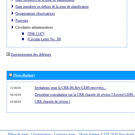
Etats membres en dehors de la zone de planification
Organisations observatrices
Pouvoirs
Circulaires administratives
[DM-1147]
[Circular Letter No. 38]
Enregistrement des délégués
[Newsflashes]
Invitations pour la CRR-06-Rév.GE89 envoyées...
21/06/05
Deuxième consultation sur la CRR chargée de réviser l'Accord GE89..
04/10/04
CRR chargée de réviser l
02/08/04
Début de page
-
Commentaires
-
Contactez-nous
-
Droits d'auteur © UIT 2026
Tous droits