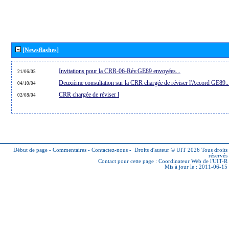
[Newsflashes]
Invitations pour la CRR-06-Rév.GE89 envoyées...
21/06/05
Deuxième consultation sur la CRR chargée de réviser l'Accord GE89..
04/10/04
CRR chargée de réviser l
02/08/04
Début de page
-
Commentaires
-
Contactez-nous
-
Droits d'auteur © UIT 2026
Tous droits
réservés
Contact pour cette page :
Coordinateur Web de l'UIT-R
Mis à jour le : 2011-06-15