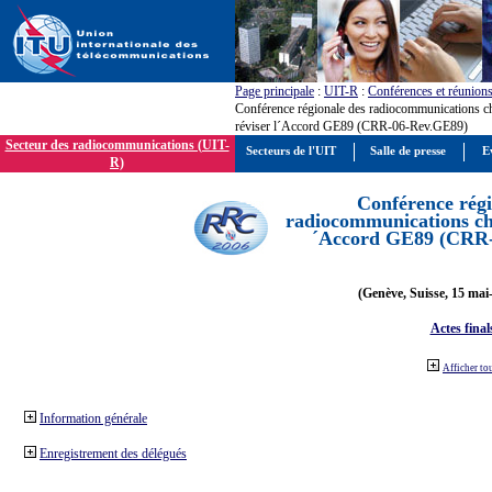
Page principale
:
UIT-R
:
Conférences et réunion
Conférence régionale des radiocommunications c
réviser l´Accord GE89 (CRR-06-Rev.GE89)
Secteur des radiocommunications (UIT-
Secteurs de l'UIT
Salle de presse
E
R)
Conférence régi
radiocommunications cha
´Accord GE89 (CRR
(Genève, Suisse, 15 mai
Actes final
Afficher to
Information générale
Enregistrement des délégués