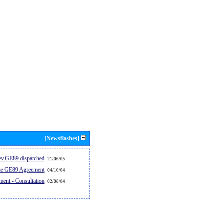
[Newsflashes]
v.GE89 dispatched...
21/06/05
the GE89 Agreement
04/10/04
ent - Consultation
02/08/04