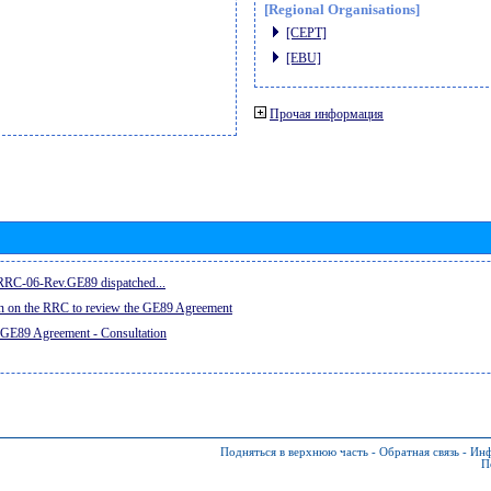
[Regional Organisations]
[CEPT]
[EBU]
Прочая информация
e RRC-06-Rev.GE89 dispatched...
on on the RRC to review the GE89 Agreement
 GE89 Agreement - Consultation
Подняться в верхнюю часть
-
Обратная связь
-
Инф
П