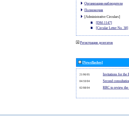
Организации-наблюдатели
Полномочия
[Administrative Circulars]
[DM-1147]
[Circular Letter No. 38]
Регистрация делегатов
[Newsflashes]
Invitations for th
21/06/05
Second consultati
04/10/04
RRC to review the
02/08/04