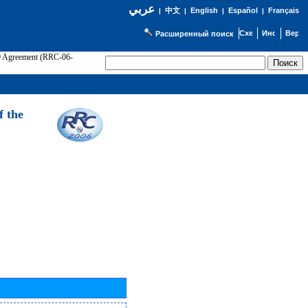
عربي
English
Español
Français
|
中文
|
|
|
Расширенный поиск
89 Agreement (RRC-06-
Э
f the