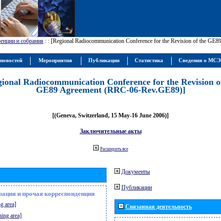
енции и собрания
:
: [Regional Radiocommunication Conference for the Revision of the GE
новостей
Мероприятия
Публикации
Статистика
Сведения о МС
gional Radiocommunication Conference for the Revision o
GE89 Agreement (RRC-06-Rev.GE89)]
[(Geneva, Switzerland, 15 May-16 June 2006)]
Заключительные акты
Расширить все
Документы
Публикации
рация и прочая корреспонденция
g area]
Связанная деятельность
ning area]