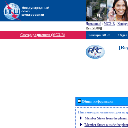
Домашний
:
МСЭ-R
:
Конфер
Rev.GE89)]
Сектор радиосвязи (МСЭ-R)
Секторы МСЭ
Отдел 
[Re
Общая информация
Письма-приглашения, регист
[Member States from the plannin
[Member States outside the plan