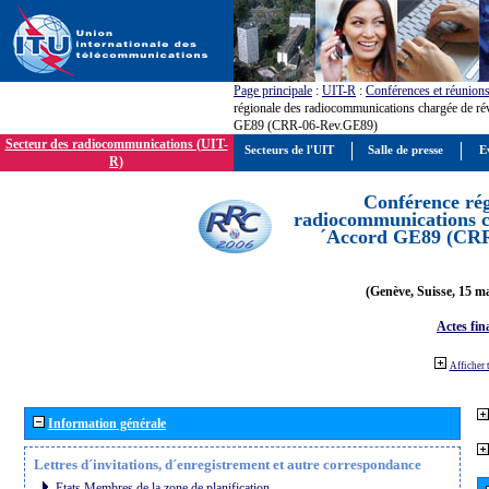
Page principale
:
UIT-R
:
Conférences et réunion
régionale des radiocommunications chargée de ré
GE89 (CRR-06-Rev.GE89)
Secteur des radiocommunications (UIT-
Secteurs de l'UIT
Salle de presse
E
R)
Conférence rég
radiocommunications ch
´Accord GE89 (CR
(Genève, Suisse, 15 ma
Actes fin
Afficher 
Information générale
Lettres d´invitations, d´enregistrement et autre correspondance
Etats Membres de la zone de planification