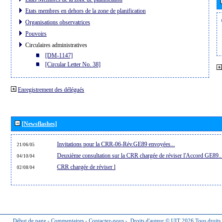
Etats membres en dehors de la zone de planification
Organisations observatrices
Pouvoirs
Circulaires administratives
[DM-1147]
[Circular Letter No. 38]
Enregistrement des délégués
[Newsflashes]
Invitations pour la CRR-06-Rév.GE89 envoyées...
21/06/05
Deuxième consultation sur la CRR chargée de réviser l'Accord GE89..
04/10/04
CRR chargée de réviser l
02/08/04
Début de page
-
Commentaires
-
Contactez-nous
-
Droits d'auteur © UIT 2026
Tous droits