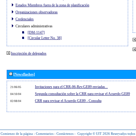
Estados Miembros fuera de la zona de planificación
Organizaciones observadoras
Credenciales
Circulares administrativas
[DM-1147]
[Circular Letter No. 38]
Inscripción de delegados
[Newsflashes]
Invitaciones para el CRR-06-Rev.GE89 enviadas...
21/06/05
Segunda consultación sobre la CRR para revisar el Acuerdo GE89
04/10/04
CRR para revisar el Acuerdo GE89 - Consulta
02/08/04
Comienzo de la página
-
Comentarios
-
Contáctenos
-
Copyright © UIT 2026
Reservados todos