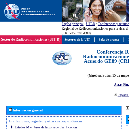
Pagína principal
:
UIT-R
:
Conferencias y reunio
Regional de Radiocomunicaciones para revisar e
(CRR-06-Rev.GE89)
Sector de Radiocomunicaciones (UIT-R)
Sectores de la UIT
Sala de prensa
Conferencia R
Radiocomunicaciones
Acuerdo GE89 (CR
(Ginebra, Suiza, 15 de mayo
Actas Fina
Expandir 
Información general
Invitaciones, registro y otra correspondencia
Estados Miembros de la zona de planificación