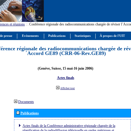
rences et réunions
:
: Conférence régionale des radiocommunications chargée de réviser l´Ac
de presse
Evénements
Publications
Statistiques
À propos de l'UIT
érence régionale des radiocommunications chargée de révi
´Accord GE89 (CRR-06-Rev.GE89)
(Genève, Suisse, 15 mai-16 juin 2006)
Actes finals
Afficher tout
Documents
Publications
Actes finals de la Conférence administrative régionale chargée de la
planification de la radiodiffusion télévisuelle en ondes métriques et