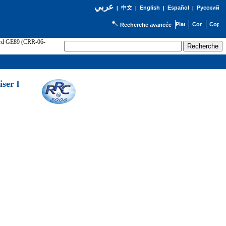
عربي
English
Español
Русский
|
中文
|
|
|
Recherche avancée
cord GE89 (CRR-06-
ser l