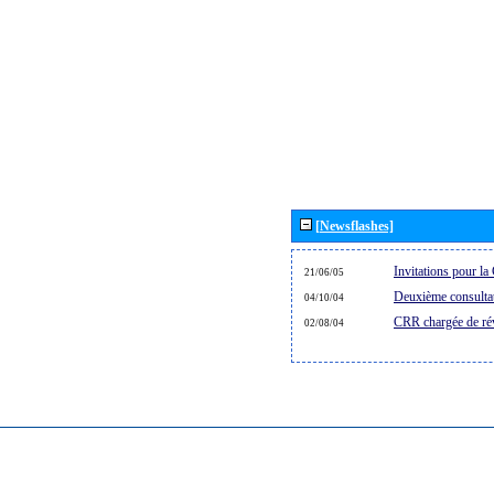
[Newsflashes]
Invitations pour 
21/06/05
Deuxième consultat
04/10/04
CRR chargée de rév
02/08/04