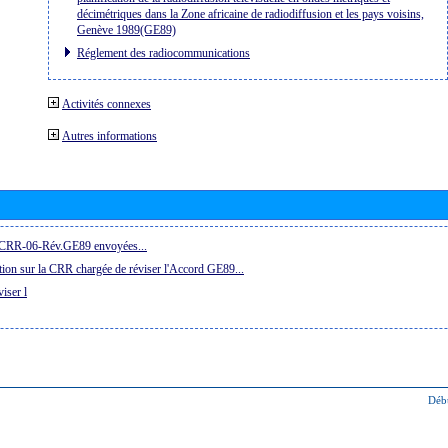
décimétriques dans la Zone africaine de radiodiffusion et les pays voisins,
Genève 1989(GE89)
Réglement des radiocommunications
Activités connexes
Autres informations
la CRR-06-Rév.GE89 envoyées...
ion sur la CRR chargée de réviser l'Accord GE89...
iser l
Déb