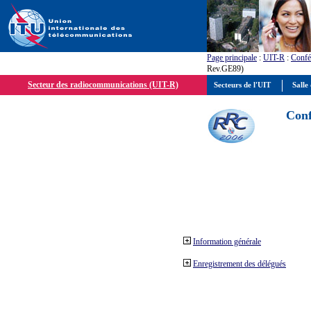
Page principale
:
UIT-R
:
Confé
Rev.GE89)
Secteur des radiocommunications (UIT-R)
Secteurs de l'UIT
Salle 
Conf
Information générale
Enregistrement des délégués