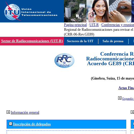
Pagína principal
:
UIT-R
:
Conferencias y reunio
Regional de Radiocomunicaciones para revisar e
(CRR-06-Rev.GE89)
Sector de Radiocomunicaciones (UIT-R)
Sectores de la UIT
Sala de prensa
Conferencia R
Radiocomunicaciones
Acuerdo GE89 (CR
(Ginebra, Suiza, 15 de mayo
Actas Fina
Expandir 
Información general
Inscripción de delegados