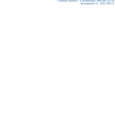
Contacto público :
Coordenador Web del UIT-R
Actualizado el : 2011-06-15