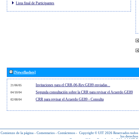
Lista final de Participantes
[Newsflashes]
Invitaciones para el CRR-06-Rev.GE89 enviadas...
21/06/05
Segunda consultación sobre la CRR para revisar el Acuerdo GE89
04/10/04
CRR para revisar el Acuerdo GE89 - Consulta
02/08/04
Comienzo de la página
-
Comentarios
-
Contáctenos
-
Copyright © UIT 2026
Reservados todos
los derechos