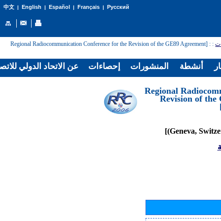
English
Español
Français
Русский
中文
|
|
|
|
: [Regional Radiocommunication Conference for the Revision of the GE89 Agreement
:
ات
ار
أنشطة
المنشورات
إحصاءات
عن الاتحاد الدولي للاتص
[Regional Radiocom
Revision of th
ة