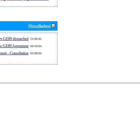
[Newsflashes]
v.GE89 dispatched...
21/06/05
the GE89 Agreement
04/10/04
ent - Consultation
02/08/04