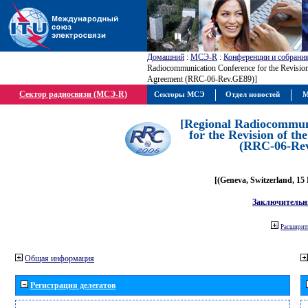
Домашний
:
МСЭ-R
:
Конференции и собрани
Radiocommunication Conference for the Revisio
Agreement (RRC-06-Rev.GE89)]
Сектор радиосвязи (МСЭ-R)
Секторы МСЭ
Отдел новостей
М
[Regional Radiocommun
for the Revision of t
(RRC-06-Re
[(Geneva, Switzerland, 15
Заключительн
Расширить
Общая информация
Регистрация делегатов