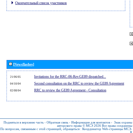
Окончательный список участников
[Newsflashes]
Invitations for the RRC-06-Rev.GE89 dispatched...
21/06/05
Second consultation on the RRC to review the GE89 Agreement
04/10/04
RRC to review the GE89 Agreement - Consultation
02/08/04
Подняться в верхнюю часть
-
Обратная связь
-
Информация для контактов
-
Знак охраны
авторского права © МСЭ 2026
Все права сохранены
По вопросам, связанным с этой страницей, обращаться :
Координатор Web-страницы МСЭ-
R