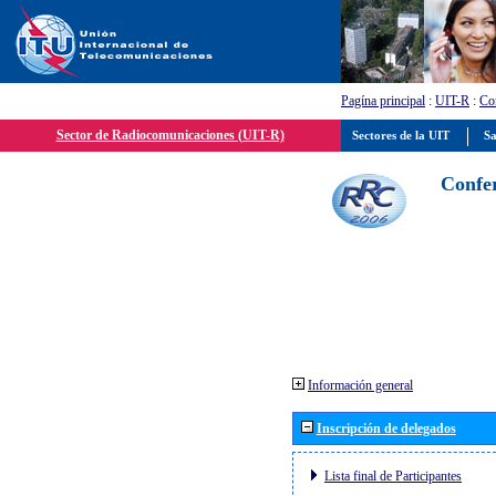
Pagína principal
:
UIT-R
:
Con
Sector de Radiocomunicaciones (UIT-R)
Sectores de la UIT
Sa
Confer
Información general
Inscripción de delegados
Lista final de Participantes