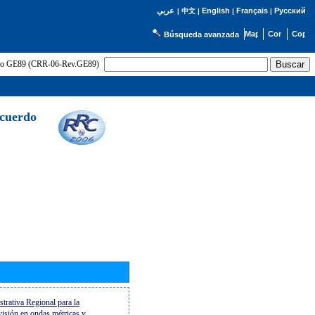
English
Français
Русский
عربي
|
中文
|
|
|
Búsqueda avanzada
uerdo GE89 (CRR-06-Rev.GE89)
Acuerdo
trativa Regional para la
evisión en ondas métricas y