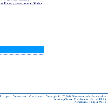
diodifusión y países vecinos, Ginebra
la página
-
Comentarios
-
Contáctenos
-
Copyright © UIT 2026
Reservados todos los derechos
Contacto público :
Coordenador Web del UIT-R
Actualizado el : 2011-06-15