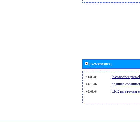
[Newsflashes]
Invitaciones para 
21/06/05
Segunda consultaci
04/10/04
CRR para revisar 
02/08/04