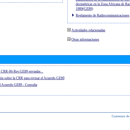
decimétricas en la Zona Africana de Ra
1989(GE89)
Reglamento de Radiocommunicaciones
Actividades relacionadas
Otras informaciones
el CRR-06-Rev.GE89 enviadas...
ón sobre la CRR para revisar el Acuerdo GE89
el Acuerdo GE89 - Consulta
Comienzo de 