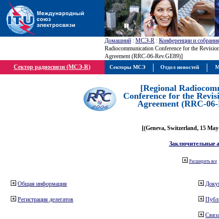
Домашний
:
МСЭ-R
:
Конференции и собрани
Radiocommunication Conference for the Revisio
Agreement (RRC-06-Rev.GE89)]
Сектор радиосвязи (МСЭ-R)
Секторы МСЭ
Отдел новостей
М
[Regional Radiocom
Conference for the Revis
Agreement (RRC-06-
[(Geneva, Switzerland, 15 May
Заключительные 
Расширить все
Общая информация
Доку
Регистрация делегатов
Публ
Связа