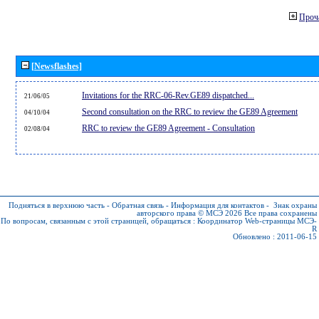
Проч
[Newsflashes]
Invitations for the RRC-06-Rev.GE89 dispatched...
21/06/05
Second consultation on the RRC to review the GE89 Agreement
04/10/04
RRC to review the GE89 Agreement - Consultation
02/08/04
Подняться в верхнюю часть
-
Обратная связь
-
Информация для контактов
-
Знак охраны
авторского права © МСЭ 2026
Все права сохранены
По вопросам, связанным с этой страницей, обращаться :
Координатор Web-страницы МСЭ-
R
Обновлено : 2011-06-15