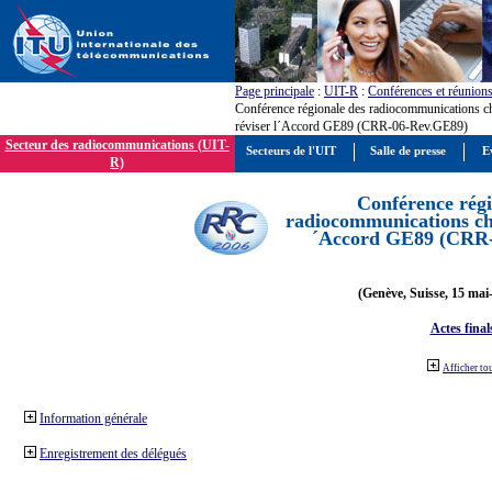
Page principale
:
UIT-R
:
Conférences et réunion
Conférence régionale des radiocommunications c
réviser l´Accord GE89 (CRR-06-Rev.GE89)
Secteur des radiocommunications (UIT-
Secteurs de l'UIT
Salle de presse
E
R)
Conférence régi
radiocommunications cha
´Accord GE89 (CRR
(Genève, Suisse, 15 mai
Actes final
Afficher to
Information générale
Enregistrement des délégués