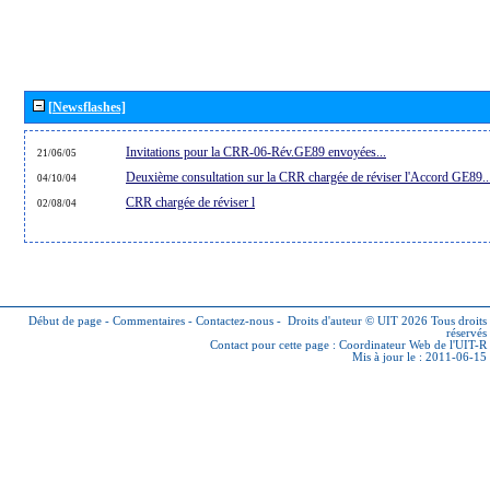
[Newsflashes]
Invitations pour la CRR-06-Rév.GE89 envoyées...
21/06/05
Deuxième consultation sur la CRR chargée de réviser l'Accord GE89..
04/10/04
CRR chargée de réviser l
02/08/04
Début de page
-
Commentaires
-
Contactez-nous
-
Droits d'auteur © UIT 2026
Tous droits
réservés
Contact pour cette page :
Coordinateur Web de l'UIT-R
Mis à jour le : 2011-06-15