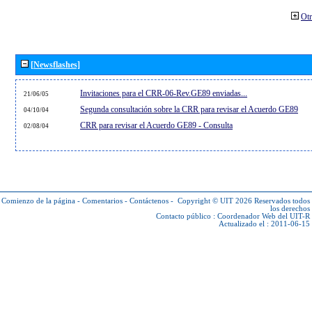
Otr
[Newsflashes]
Invitaciones para el CRR-06-Rev.GE89 enviadas...
21/06/05
Segunda consultación sobre la CRR para revisar el Acuerdo GE89
04/10/04
CRR para revisar el Acuerdo GE89 - Consulta
02/08/04
Comienzo de la página
-
Comentarios
-
Contáctenos
-
Copyright © UIT 2026
Reservados todos
los derechos
Contacto público :
Coordenador Web del UIT-R
Actualizado el : 2011-06-15