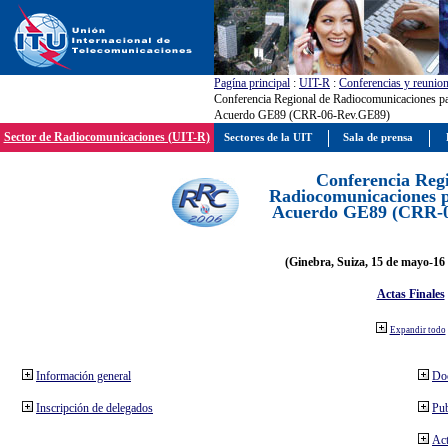
Pagína principal
:
UIT-R
:
Conferencias y reunio
Conferencia Regional de Radiocomunicaciones par
Acuerdo GE89 (CRR-06-Rev.GE89)
Sector de Radiocomunicaciones (UIT-R)
Sectores de la UIT
Sala de prensa
Conferencia Reg
Radiocomunicaciones pa
Acuerdo GE89 (CRR-
(Ginebra, Suiza, 15 de mayo-16 
Actas Finales
Expandir todo
Información general
Do
Inscripción de delegados
Pub
Act