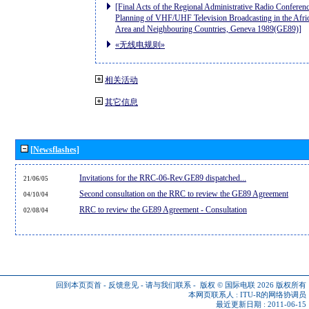
[Final Acts of the Regional Administrative Radio Conferenc
Planning of VHF/UHF Television Broadcasting in the Afri
Area and Neighbouring Countries, Geneva 1989(GE89)]
«无线电规则»
相关活动
其它信息
[Newsflashes]
Invitations for the RRC-06-Rev.GE89 dispatched...
21/06/05
Second consultation on the RRC to review the GE89 Agreement
04/10/04
RRC to review the GE89 Agreement - Consultation
02/08/04
回到本页页首
-
反馈意见
-
请与我们联系
-
版权 © 国际电联 2026
版权所有
本网页联系人 :
ITU-R的网络协调员
最近更新日期 : 2011-06-15