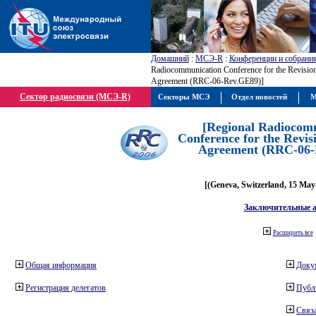
Домашний
:
МСЭ-R
:
Конференции и собрани
Radiocommunication Conference for the Revisio
Agreement (RRC-06-Rev.GE89)]
Сектор радиосвязи (МСЭ-R)
Секторы МСЭ
Отдел новостей
М
[Regional Radiocom
Conference for the Revis
Agreement (RRC-06-
[(Geneva, Switzerland, 15 May
Заключительные 
Расширить все
Общая информация
Доку
Регистрация делегатов
Публ
Связа