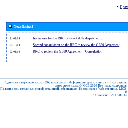
Проч
[Newsflashes]
Invitations for the RRC-06-Rev.GE89 dispatched...
21/06/05
Second consultation on the RRC to review the GE89 Agreement
04/10/04
RRC to review the GE89 Agreement - Consultation
02/08/04
Подняться в верхнюю часть
-
Обратная связь
-
Информация для контактов
-
Знак охраны
авторского права © МСЭ 2026
Все права сохранены
По вопросам, связанным с этой страницей, обращаться :
Координатор Web-страницы МСЭ-
R
Обновлено : 2011-06-15