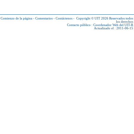
Comienzo de la página
-
Comentarios
-
Contáctenos
-
Copyright © UIT 2026
Reservados todos
los derechos
Contacto público :
Coordenador Web del UIT-R
Actualizado el : 2011-06-15