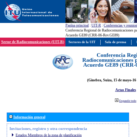
Pagína principal
:
UIT-R
:
Conferencias y reunio
Conferencia Regional de Radiocomunicaciones par
Acuerdo GE89 (CRR-06-Rev.GE89)
Sector de Radiocomunicaciones (UIT-R)
Sectores de la UIT
Sala de prensa
Conferencia Reg
Radiocomunicaciones pa
Acuerdo GE89 (CRR-
(Ginebra, Suiza, 15 de mayo-16 
Actas Finales
Expandir todo
Información general
Invitaciones, registro y otra correspondencia
Estados Miembros de la zona de planificación