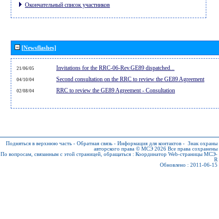
Окончательный список участников
[Newsflashes]
Invitations for the RRC-06-Rev.GE89 dispatched...
21/06/05
Second consultation on the RRC to review the GE89 Agreement
04/10/04
RRC to review the GE89 Agreement - Consultation
02/08/04
Подняться в верхнюю часть
-
Обратная связь
-
Информация для контактов
-
Знак охраны
авторского права © МСЭ 2026
Все права сохранены
По вопросам, связанным с этой страницей, обращаться :
Координатор Web-страницы МСЭ-
R
Обновлено : 2011-06-15