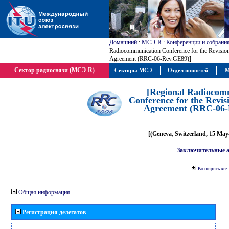
Домашний
:
МСЭ-R
:
Конференции и собрани
Radiocommunication Conference for the Revisio
Agreement (RRC-06-Rev.GE89)]
Сектор радиосвязи (МСЭ-R)
Секторы МСЭ
Отдел новостей
М
[Regional Radiocom
Conference for the Revis
Agreement (RRC-06-
[(Geneva, Switzerland, 15 May
Заключительные 
Расширить все
Общая информация
Регистрация делегатов