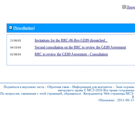
Проч
[Newsflashes]
Invitations for the RRC-06-Rev.GE89 dispatched...
21/06/05
Second consultation on the RRC to review the GE89 Agreement
04/10/04
RRC to review the GE89 Agreement - Consultation
02/08/04
Подняться в верхнюю часть
-
Обратная связь
-
Информация для контактов
-
Знак охраны
авторского права © МСЭ 2026
Все права сохранены
По вопросам, связанным с этой страницей, обращаться :
Координатор Web-страницы МСЭ-
R
Обновлено : 2011-06-15