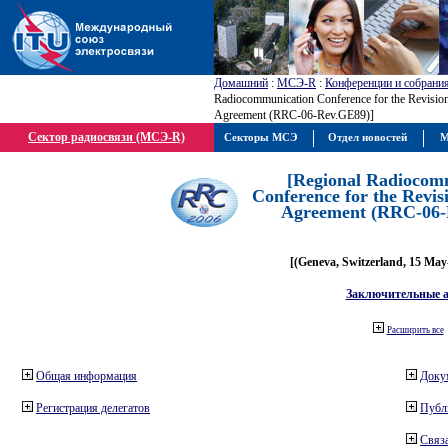
Домашний
:
МСЭ-R
:
Конференции и собрани
Radiocommunication Conference for the Revisio
Agreement (RRC-06-Rev.GE89)]
Сектор радиосвязи (МСЭ-R)
Секторы МСЭ
Отдел новостей
М
[Regional Radiocom
Conference for the Revis
Agreement (RRC-06-
[(Geneva, Switzerland, 15 May
Заключительные 
Расширить все
Общая информация
Доку
Регистрация делегатов
Публ
Связа