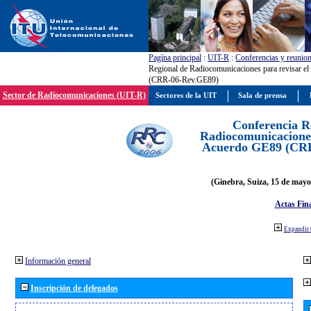
Pagína principal
:
UIT-R
:
Conferencias y reunio
Regional de Radiocomunicaciones para revisar e
(CRR-06-Rev.GE89)
Sector de Radiocomunicaciones (UIT-R)
Sectores de la UIT
Sala de prensa
Conferencia R
Radiocomunicaciones
Acuerdo GE89 (CR
(Ginebra, Suiza, 15 de mayo
Actas Fina
Expandir 
Información general
Inscripción de delegados