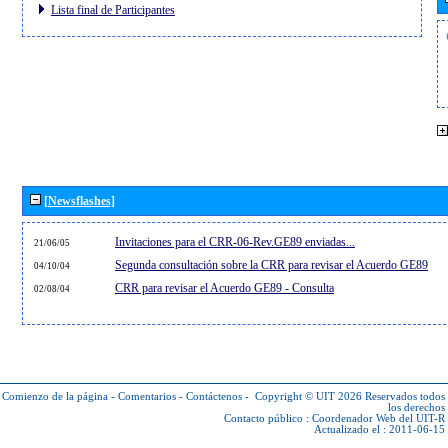
Lista final de Participantes
[Newsflashes]
Invitaciones para el CRR-06-Rev.GE89 enviadas...
21/06/05
Segunda consultación sobre la CRR para revisar el Acuerdo GE89
04/10/04
CRR para revisar el Acuerdo GE89 - Consulta
02/08/04
Comienzo de la página
-
Comentarios
-
Contáctenos
-
Copyright © UIT 2026
Reservados todos
los derechos
Contacto público :
Coordenador Web del UIT-R
Actualizado el : 2011-06-15