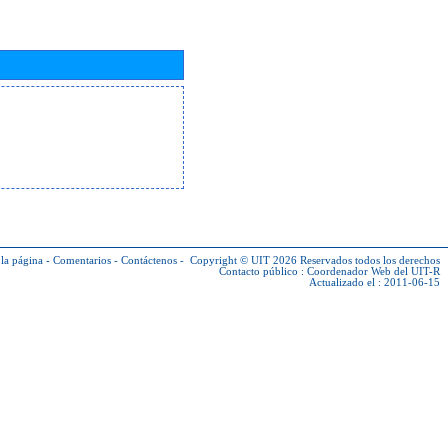
la página
-
Comentarios
-
Contáctenos
-
Copyright © UIT 2026
Reservados todos los derechos
Contacto público :
Coordenador Web del UIT-R
Actualizado el : 2011-06-15