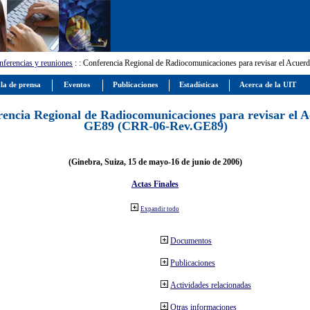
ferencias y reuniones
:
: Conferencia Regional de Radiocomunicaciones para revisar el Ac
la de prensa
Eventos
Publicaciones
Estadísticas
Acerca de la UIT
encia Regional de Radiocomunicaciones para revisar el 
GE89 (CRR-06-Rev.GE89)
(Ginebra, Suiza, 15 de mayo-16 de junio de 2006)
Actas Finales
Expandir todo
Documentos
Publicaciones
Actividades relacionadas
Otras informaciones