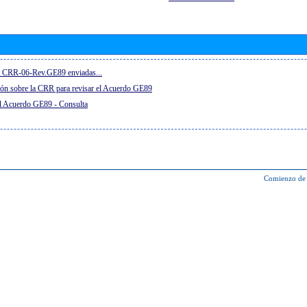
el CRR-06-Rev.GE89 enviadas...
ón sobre la CRR para revisar el Acuerdo GE89
el Acuerdo GE89 - Consulta
Comienzo de 