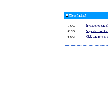
[Newsflashes]
Invitaciones para 
21/06/05
Segunda consultaci
04/10/04
CRR para revisar 
02/08/04