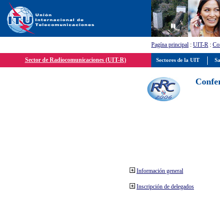
Pagína principal
:
UIT-R
:
Con
Sector de Radiocomunicaciones (UIT-R)
Sectores de la UIT
Sa
Confer
Información general
Inscripción de delegados