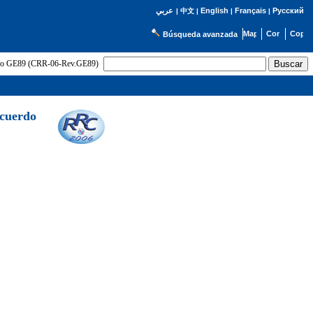
English
Français
Русский
عربي
|
中文
|
|
|
Búsqueda avanzada
uerdo GE89 (CRR-06-Rev.GE89)
Acuerdo