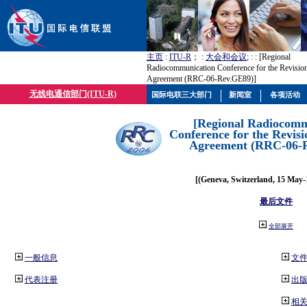
主页
:
ITU-R
； :
大会和会议
; :
: [Regional
Radiocommunication Conference for the Revisio
Agreement (RRC-06-Rev.GE89)]
无线电通信部门(ITU-R)
国际电联三大部门
新闻室
各项活动
[Regional Radiocomm
Conference for the Revisi
Agreement (RRC-06-
[(Geneva, Switzerland, 15 May-
最后文件
全部展开
一般信息
文
代表注册
出
相