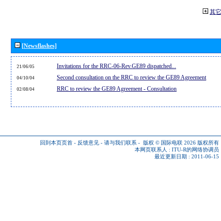
其
[Newsflashes]
Invitations for the RRC-06-Rev.GE89 dispatched...
21/06/05
Second consultation on the RRC to review the GE89 Agreement
04/10/04
RRC to review the GE89 Agreement - Consultation
02/08/04
回到本页页首
-
反馈意见
-
请与我们联系
-
版权 © 国际电联 2026
版权所有
本网页联系人 :
ITU-R的网络协调员
最近更新日期 : 2011-06-15