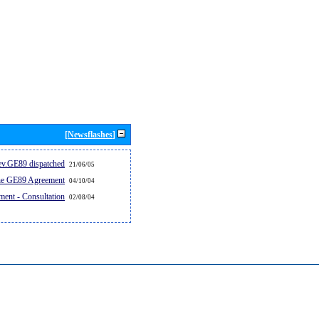
[Newsflashes]
v.GE89 dispatched...
21/06/05
the GE89 Agreement
04/10/04
ent - Consultation
02/08/04