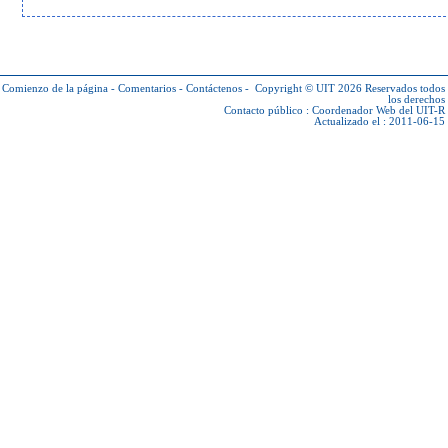
Comienzo de la página
-
Comentarios
-
Contáctenos
-
Copyright © UIT 2026
Reservados todos
los derechos
Contacto público :
Coordenador Web del UIT-R
Actualizado el : 2011-06-15