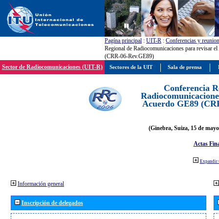
Pagína principal
:
UIT-R
:
Conferencias y reunio
Regional de Radiocomunicaciones para revisar e
(CRR-06-Rev.GE89)
Sector de Radiocomunicaciones (UIT-R)
Sectores de la UIT
Sala de prensa
Conferencia R
Radiocomunicaciones
Acuerdo GE89 (CR
(Ginebra, Suiza, 15 de mayo
Actas Fina
Expandir 
Información general
Inscripción de delegados