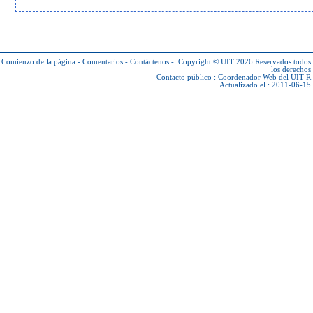
Comienzo de la página
-
Comentarios
-
Contáctenos
-
Copyright © UIT 2026
Reservados todos
los derechos
Contacto público :
Coordenador Web del UIT-R
Actualizado el : 2011-06-15