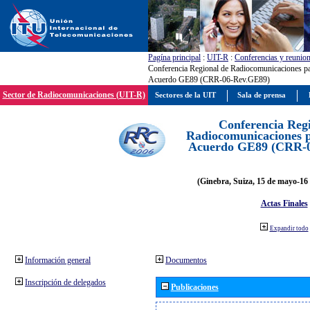
Pagína principal
:
UIT-R
:
Conferencias y reunio
Conferencia Regional de Radiocomunicaciones par
Acuerdo GE89 (CRR-06-Rev.GE89)
Sector de Radiocomunicaciones (UIT-R)
Sectores de la UIT
Sala de prensa
Conferencia Reg
Radiocomunicaciones pa
Acuerdo GE89 (CRR-
(Ginebra, Suiza, 15 de mayo-16 
Actas Finales
Expandir todo
Información general
Documentos
Inscripción de delegados
Publicaciones