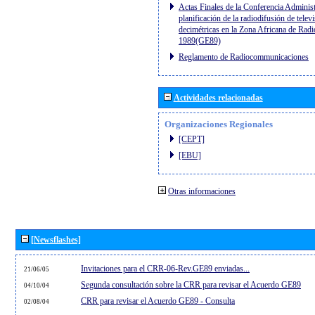
Actas Finales de la Conferencia Administ
planificación de la radiodifusión de telev
decimétricas en la Zona Africana de Radi
1989(GE89)
Reglamento de Radiocommunicaciones
Actividades relacionadas
Organizaciones Regionales
[CEPT]
[EBU]
Otras informaciones
[Newsflashes]
Invitaciones para el CRR-06-Rev.GE89 enviadas...
21/06/05
Segunda consultación sobre la CRR para revisar el Acuerdo GE89
04/10/04
CRR para revisar el Acuerdo GE89 - Consulta
02/08/04