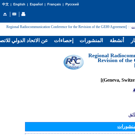
English
Español
Français
Русский
中文
|
|
|
|
: [Regional Radiocommunication Conference for the Revision of the GE89 Agreement
:
ات
ار
أنشطة
المنشورات
إحصاءات
عن الاتحاد الدولي للاتص
[Regional Radiocom
Revision of th
ة
ائق
منشورات