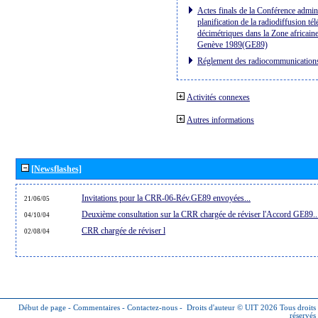
Actes finals de la Conférence admini
planification de la radiodiffusion té
décimétriques dans la Zone africaine
Genève 1989(GE89)
Réglement des radiocommunication
Activités connexes
Autres informations
[Newsflashes]
Invitations pour la CRR-06-Rév.GE89 envoyées...
21/06/05
Deuxième consultation sur la CRR chargée de réviser l'Accord GE89..
04/10/04
CRR chargée de réviser l
02/08/04
Début de page
-
Commentaires
-
Contactez-nous
-
Droits d'auteur © UIT 2026
Tous droits
réservés