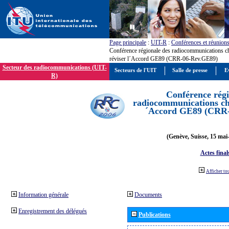
Page principale
:
UIT-R
:
Conférences et réunion
Conférence régionale des radiocommunications c
réviser l´Accord GE89 (CRR-06-Rev.GE89)
Secteur des radiocommunications (UIT-
Secteurs de l'UIT
Salle de presse
E
R)
Conférence régi
radiocommunications cha
´Accord GE89 (CRR
(Genève, Suisse, 15 mai
Actes final
Afficher to
Information générale
Documents
Enregistrement des délégués
Publications