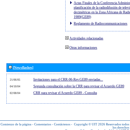
Actas Finales de la Conferencia Administ
planificación de la radiodifusión de telev
decimétricas en la Zona Africana de Radi
1989(GE89)
Reglamento de Radiocommunicaciones
Actividades relacionadas
Otras informaciones
[Newsflashes]
Invitaciones para el CRR-06-Rev.GE89 enviadas...
21/06/05
Segunda consultación sobre la CRR para revisar el Acuerdo GE89
04/10/04
CRR para revisar el Acuerdo GE89 - Consulta
02/08/04
Comienzo de la página
-
Comentarios
-
Contáctenos
-
Copyright © UIT 2026
Reservados todos
los derechos