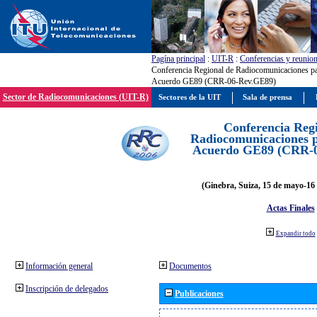
Pagína principal
:
UIT-R
:
Conferencias y reunio
Conferencia Regional de Radiocomunicaciones par
Acuerdo GE89 (CRR-06-Rev.GE89)
Sector de Radiocomunicaciones (UIT-R)
Sectores de la UIT
Sala de prensa
Conferencia Reg
Radiocomunicaciones pa
Acuerdo GE89 (CRR-
(Ginebra, Suiza, 15 de mayo-16 
Actas Finales
Expandir todo
Información general
Documentos
Inscripción de delegados
Publicaciones