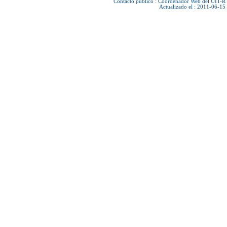
Contacto público :
Coordenador Web del UIT-R
Actualizado el : 2011-06-15