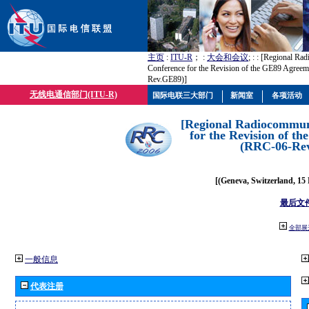
主页
:
ITU-R
； :
大会和会议
; :
: [Regional Ra
Conference for the Revision of the GE89 Agree
Rev.GE89)]
无线电通信部门(ITU-R)
国际电联三大部门
新闻室
各项活动
[Regional Radiocommun
for the Revision of t
(RRC-06-Re
[(Geneva, Switzerland, 15
最后文
全部展
一般信息
代表注册