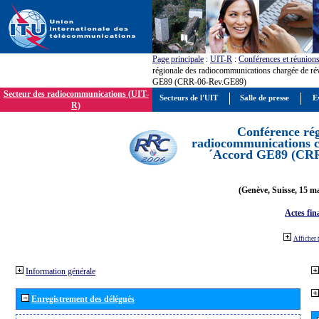
Page principale
:
UIT-R
:
Conférences et réunion
régionale des radiocommunications chargée de ré
GE89 (CRR-06-Rev.GE89)
Secteur des radiocommunications (UIT-
Secteurs de l'UIT
Salle de presse
E
R)
Conférence rég
radiocommunications ch
´Accord GE89 (CR
(Genève, Suisse, 15 ma
Actes fin
Afficher 
Information générale
Enregistrement des délégués