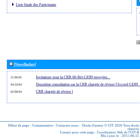
Liste finale des Participants
[Newsflashes]
Invitations pour la CRR-06-Rév.GE89 envoyées...
21/06/05
Deuxième consultation sur la CRR chargée de réviser l'Accord GE89..
04/10/04
CRR chargée de réviser l
02/08/04
Début de page
-
Commentaires
-
Contactez-nous
-
Droits d'auteur © UIT 2026
Tous droits
réservés
Contact pour cette page :
Coordinateur Web de l'UIT-R
Mis à jour le : 2011-06-15