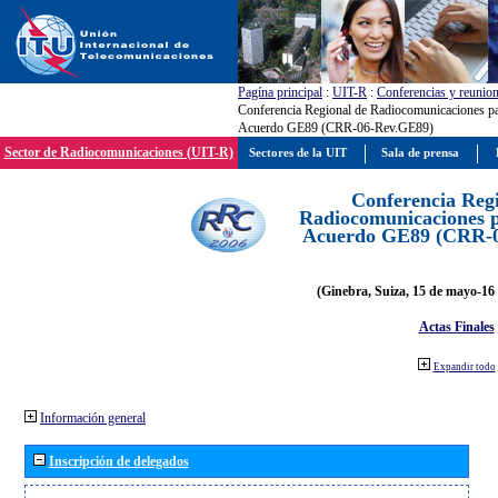
Pagína principal
:
UIT-R
:
Conferencias y reunio
Conferencia Regional de Radiocomunicaciones par
Acuerdo GE89 (CRR-06-Rev.GE89)
Sector de Radiocomunicaciones (UIT-R)
Sectores de la UIT
Sala de prensa
Conferencia Reg
Radiocomunicaciones pa
Acuerdo GE89 (CRR-
(Ginebra, Suiza, 15 de mayo-16 
Actas Finales
Expandir todo
Información general
Inscripción de delegados