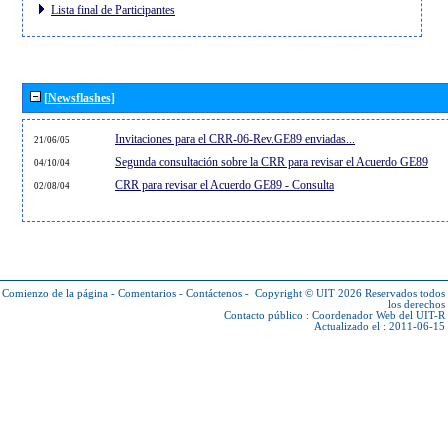
Lista final de Participantes
[Newsflashes]
Invitaciones para el CRR-06-Rev.GE89 enviadas...
21/06/05
Segunda consultación sobre la CRR para revisar el Acuerdo GE89
04/10/04
CRR para revisar el Acuerdo GE89 - Consulta
02/08/04
Comienzo de la página
-
Comentarios
-
Contáctenos
-
Copyright © UIT 2026
Reservados todos
los derechos
Contacto público :
Coordenador Web del UIT-R
Actualizado el : 2011-06-15