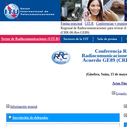
Pagína principal
:
UIT-R
:
Conferencias y reunio
Regional de Radiocomunicaciones para revisar e
(CRR-06-Rev.GE89)
Sector de Radiocomunicaciones (UIT-R)
Sectores de la UIT
Sala de prensa
Conferencia R
Radiocomunicaciones
Acuerdo GE89 (CR
(Ginebra, Suiza, 15 de mayo
Actas Fina
Expandir 
Información general
Inscripción de delegados