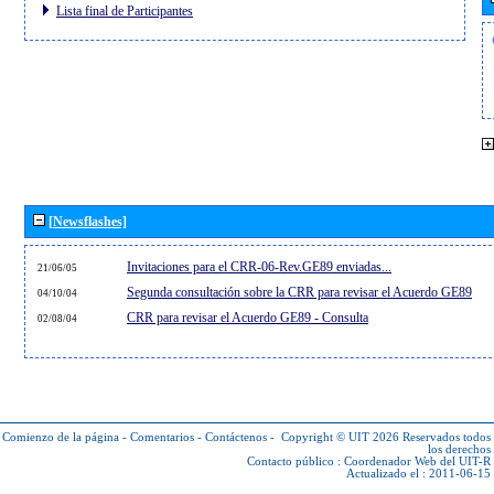
Lista final de Participantes
[Newsflashes]
Invitaciones para el CRR-06-Rev.GE89 enviadas...
21/06/05
Segunda consultación sobre la CRR para revisar el Acuerdo GE89
04/10/04
CRR para revisar el Acuerdo GE89 - Consulta
02/08/04
Comienzo de la página
-
Comentarios
-
Contáctenos
-
Copyright © UIT 2026
Reservados todos
los derechos
Contacto público :
Coordenador Web del UIT-R
Actualizado el : 2011-06-15