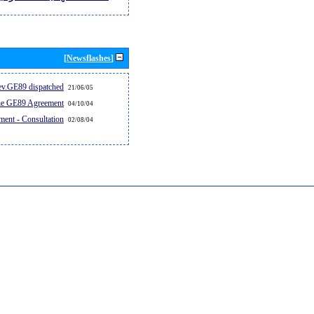
[Newsflashes]
v.GE89 dispatched...
21/06/05
the GE89 Agreement
04/10/04
ent - Consultation
02/08/04