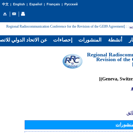
English
Español
Français
Русский
中文
|
|
|
|
: [Regional Radiocommunication Conference for the Revision of the GE89 Agreement
:
ات
ار
أنشطة
المنشورات
إحصاءات
عن الاتحاد الدولي للاتص
[Regional Radiocom
Revision of th
ة
ائق
منشورات