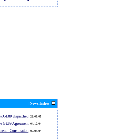
[Newsflashes]
v.GE89 dispatched...
21/06/05
the GE89 Agreement
04/10/04
ent - Consultation
02/08/04