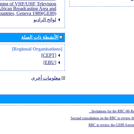
anning of VHF/UHF Television
African Broadcasting Area and
untries, Geneva 1989(GE89)]
لوائح الراديو
الأنشطة ذات الصلة
[Regional Organisations]
[CEPT]
[EBU]
معلومات أخرى
Invitations for the RRC-06-Re
Second consultation on the RRC to review 
RRC to review the GE89 Agreem