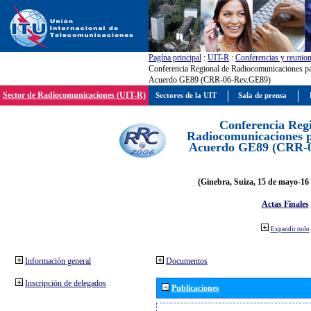
Pagína principal
:
UIT-R
:
Conferencias y reunio
Conferencia Regional de Radiocomunicaciones par
Acuerdo GE89 (CRR-06-Rev.GE89)
Sector de Radiocomunicaciones (UIT-R)
Sectores de la UIT
Sala de prensa
Conferencia Reg
Radiocomunicaciones pa
Acuerdo GE89 (CRR-
(Ginebra, Suiza, 15 de mayo-16 
Actas Finales
Expandir todo
Información general
Documentos
Inscripción de delegados
Publicaciones