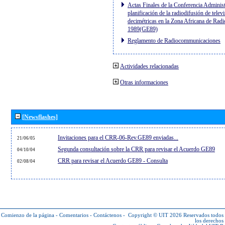
Actas Finales de la Conferencia Administ
planificación de la radiodifusión de telev
decimétricas en la Zona Africana de Radi
1989(GE89)
Reglamento de Radiocommunicaciones
Actividades relacionadas
Otras informaciones
[Newsflashes]
Invitaciones para el CRR-06-Rev.GE89 enviadas...
21/06/05
Segunda consultación sobre la CRR para revisar el Acuerdo GE89
04/10/04
CRR para revisar el Acuerdo GE89 - Consulta
02/08/04
Comienzo de la página
-
Comentarios
-
Contáctenos
-
Copyright © UIT 2026
Reservados todos
los derechos