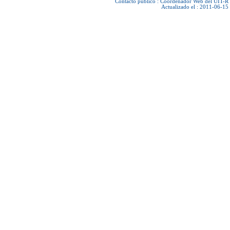
Contacto público :
Coordenador Web del UIT-R
Actualizado el : 2011-06-15