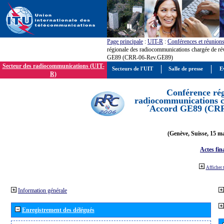
Page principale
:
UIT-R
:
Conférences et réunion
régionale des radiocommunications chargée de ré
GE89 (CRR-06-Rev.GE89)
Secteur des radiocommunications (UIT-
Secteurs de l'UIT
Salle de presse
E
R)
Conférence rég
radiocommunications ch
´Accord GE89 (CR
(Genève, Suisse, 15 ma
Actes fin
Afficher 
Information générale
Enregistrement des délégués