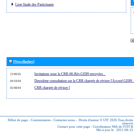
Liste finale des Participants
[Newsflashes]
Invitations pour la CRR-06-Rév.GE89 envoyées...
21/06/05
Deuxième consultation sur la CRR chargée de réviser l'Accord GE89..
04/10/04
CRR chargée de réviser l
02/08/04
Début de page
-
Commentaires
-
Contactez-nous
-
Droits d'auteur © UIT 2026
Tous droits
réservés
Contact pour cette page :
Coordinateur Web de l'UIT-R
Mis à jour le : 2011-06-15