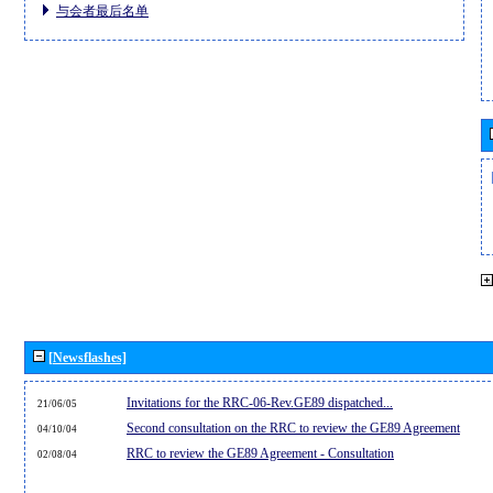
与会者最后名单
[Newsflashes]
Invitations for the RRC-06-Rev.GE89 dispatched...
21/06/05
Second consultation on the RRC to review the GE89 Agreement
04/10/04
RRC to review the GE89 Agreement - Consultation
02/08/04