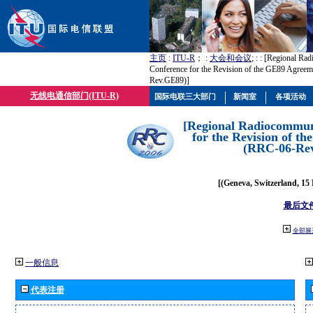
主页
:
ITU-R
； :
大会和会议
; :
: [Regional Ra
Conference for the Revision of the GE89 Agree
Rev.GE89)]
无线电通信部门(ITU-R)
国际电联三大部门
新闻室
各项活动
[Regional Radiocommun
for the Revision of t
(RRC-06-Re
[(Geneva, Switzerland, 15
最后文
全部展
一般信息
代表注册