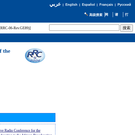
عربي
English
Español
Français
Русский
|
|
|
|
高级搜索
t (RRC-06-Rev.GE89)]
f the
ive Radio Conference for the