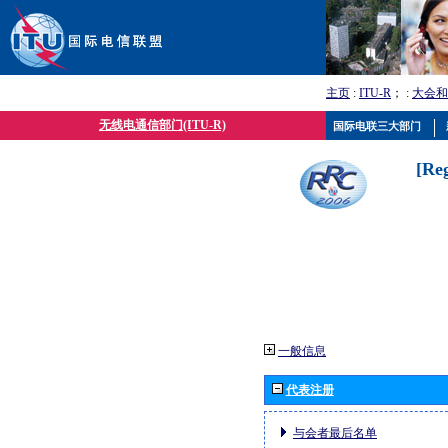
主页
:
ITU-R
； :
大会和
无线电通信部门(ITU-R)
国际电联三大部门
[Re
一般信息
代表注册
与会者最后名单