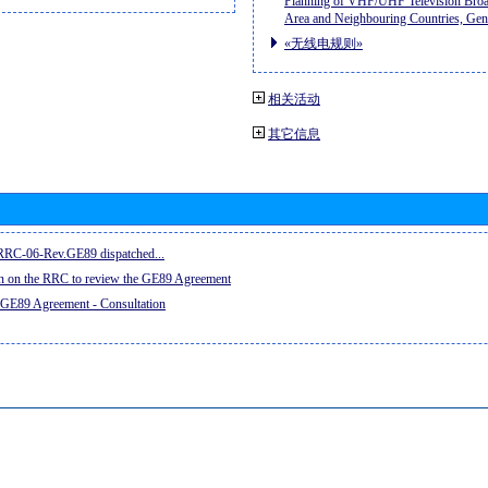
Planning of VHF/UHF Television Broad
Area and Neighbouring Countries, Ge
«无线电规则»
相关活动
其它信息
e RRC-06-Rev.GE89 dispatched...
on on the RRC to review the GE89 Agreement
 GE89 Agreement - Consultation