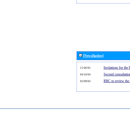
[Newsflashes]
Invitations for th
21/06/05
Second consultati
04/10/04
RRC to review the
02/08/04