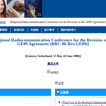
会议
; :
: [Regional Radiocommunication Conference for the Revision of the GE89 Agreemen
新闻室
各项活动
出版物
统计数字
国际电联简介
gional Radiocommunication Conference for the Revision o
GE89 Agreement (RRC-06-Rev.GE89)]
[(Geneva, Switzerland, 15 May-16 June 2006)]
最后文件
全部展开
文件
出版物
[Final Acts of the Regional Administrat