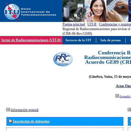
Pagína principal
:
UIT-R
:
Conferencias y reunio
Regional de Radiocomunicaciones para revisar e
(CRR-06-Rev.GE89)
Sector de Radiocomunicaciones (UIT-R)
Sectores de la UIT
Sala de prensa
Conferencia R
Radiocomunicaciones
Acuerdo GE89 (CR
(Ginebra, Suiza, 15 de mayo
Actas Fina
Expandir 
Información general
Inscripción de delegados