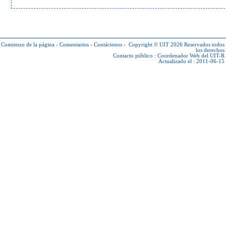
Comienzo de la página
-
Comentarios
-
Contáctenos
-
Copyright © UIT 2026
Reservados todos
los derechos
Contacto público :
Coordenador Web del UIT-R
Actualizado el : 2011-06-15