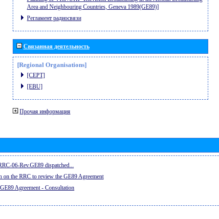
Area and Neighbouring Countries, Geneva 1989(GE89)]
Регламент радиосвязи
Связанная деятельность
[Regional Organisations]
[CEPT]
[EBU]
Прочая информация
e RRC-06-Rev.GE89 dispatched...
on on the RRC to review the GE89 Agreement
 GE89 Agreement - Consultation