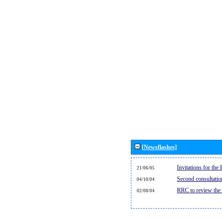
[Newsflashes]
Invitations for th
21/06/05
Second consultati
04/10/04
RRC to review the
02/08/04