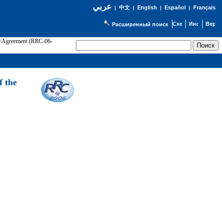
عربي
English
Español
Français
|
中文
|
|
|
Расширенный поиск
89 Agreement (RRC-06-
Э
f the