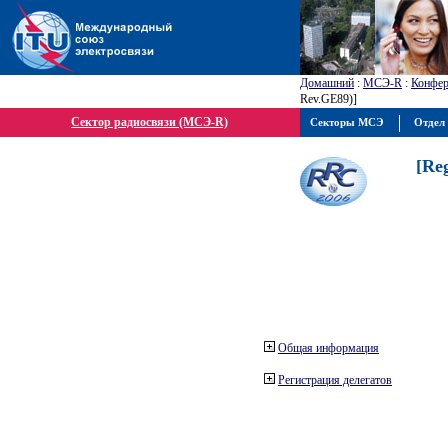
Домашний
:
МСЭ-R
:
Конфер
Rev.GE89)]
Сектор радиосвязи (МСЭ-R)
Секторы МСЭ
Отдел 
[Re
Общая информация
Регистрация делегатов