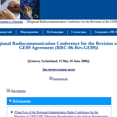
енции и собрания
:
: [Regional Radiocommunication Conference for the Revision of the GE
новостей
Мероприятия
Публикации
Статистика
Сведения о МС
gional Radiocommunication Conference for the Revision o
GE89 Agreement (RRC-06-Rev.GE89)]
[(Geneva, Switzerland, 15 May-16 June 2006)]
Заключительные акты
Расширить все
Документы
Публикации
[Final Acts of the Regional Administrative Radio Conference for the
Planning of VHF/UHF Television Broadcasting in the African Broadcasting