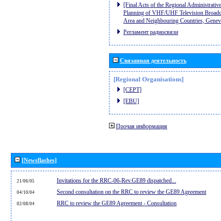
[Final Acts of the Regional Administrativ
Planning of VHF/UHF Television Broadcas
Area and Neighbouring Countries, Gene
Регламент радиосвязи
Связанная деятельность
[Regional Organisations]
[CEPT]
[EBU]
Прочая информация
[Newsflashes]
Invitations for the RRC-06-Rev.GE89 dispatched...
21/06/05
Second consultation on the RRC to review the GE89 Agreement
04/10/04
RRC to review the GE89 Agreement - Consultation
02/08/04