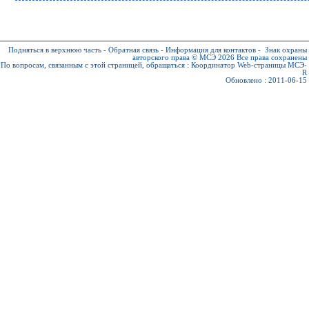
Подняться в верхнюю часть
-
Обратная связь
-
Информация для контактов
-
Знак охраны
авторского права © МСЭ 2026
Все права сохранены
По вопросам, связанным с этой страницей, обращаться :
Координатор Web-страницы МСЭ-
R
Обновлено : 2011-06-15